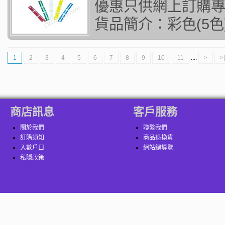
優惠只供網上訂購專貴
貨品簡介：彩色(5色)
1
2
3
4
5
6
7
8
9
10
11
....
>
>|
商店訊息
客戶服務
關於我們
聯繫我們
訂購須知
商品退換貨
入數戶口
網站總導覽
私隱政策