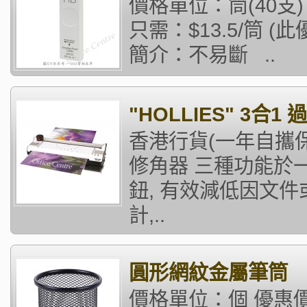
價格單位：筒(40支)
只需：$13.5/筒 
簡介：不易斷 ..
"HOLLIES" 3合1 過
香港行貨(一年自攜保
修角器 三種功能於
鈕, 有效減低因文
計,..
圓形網紋金屬筆筒
價格單位：個 優惠價格