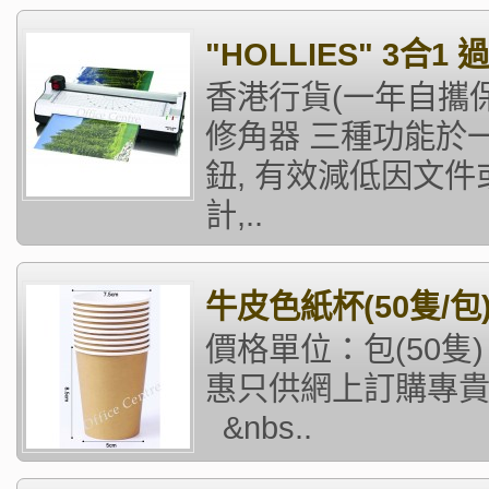
"HOLLIES" 3合1 過
香港行貨(一年自攜保
修角器 三種功能於
鈕, 有效減低因文
計,..
牛皮色紙杯(50隻/包
價格單位：包(50隻)
惠只供網上訂購專貴用戶
&nbs..