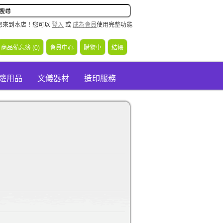
您來到本店！您可以
登入
或
成為會員
使用完整功能
商品備忘簿 (0)
會員中心
購物車
結帳
周邊用品
文儀器材
造印服務