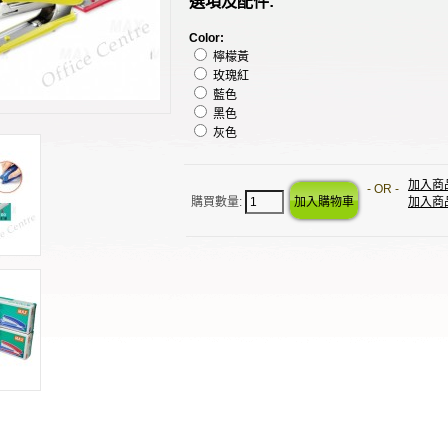
選項及配件:
Color:
檸檬黃
玫瑰紅
藍色
黑色
灰色
加入商
- OR -
購買數量:
加入商