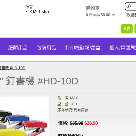
語言
購物車
0 件商品 $0.00
歡迎
首頁
紙類用品
包裝用品
打印機碳粉/墨盒
個人/電腦
 釘書機 #HD-10D
" 釘書機 #HD-10D
品 牌:
MAX
型 號:
10D
庫存狀況:
尚有庫存
價格:
$35.00
$28.90