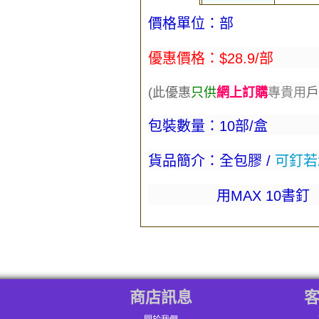
價格單位：部
優惠價格：$28.9/部
(此優
惠
只供
網上訂購
專貴用
戶
包裝數量：
10部/盒
貨品簡介：全包膠 /
可釘若
用MAX 10書釘
商店訊息