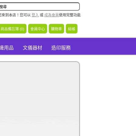
您來到本店！您可以
登入
或
成為會員
使用完整功能
商品備忘簿 (0)
會員中心
購物車
結帳
周邊用品
文儀器材
造印服務