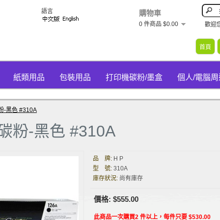
語言
購物車
0 件商品 $0.00
歡迎
首頁
紙類用品
包裝用品
打印機碳粉/墨盒
個人/電腦
碳粉-黑色 #310A
 碳粉-黑色 #310A
品 牌:
H P
型 號:
310A
庫存狀況:
尚有庫存
價格: $555.00
此商品一次購買2 件以上，每件只要 $530.00