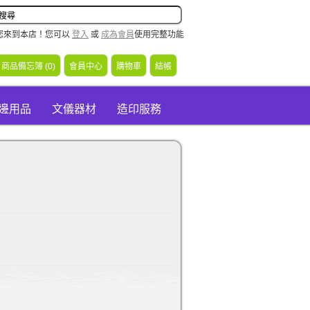
您來到本店！您可以
登入
或
成為會員
使用完整功能
商品備忘簿 (0)
會員中心
購物車
結帳
周邊用品
文儀器材
造印服務