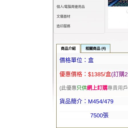
個人/電腦周邊用品
文儀器材
造印服務
商品介紹
相關商品 (4)
價格單位：盒
優惠價格：$1385/盒
(
訂購2
(此優
惠
只供
網上訂購
專貴用
戶
貨品簡介：
M454/479
7500張