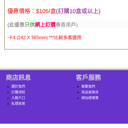
優惠價格：$105/盒
(
訂購10盒或以上)
(此優
惠
只供
網上訂購
專貴用
戶
)
~F4 (242 X 365mm) ***比較多客選用
商店訊息
客戶服務
關於我們
聯繫我們
訂購須知
商品退換貨
入數戶口
網站總導覽
私隱政策