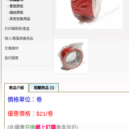
- 封箱膠布
- 雙面膠紙
- 縐紋膠紙
- 其他包裝用品
打印機碳粉/墨盒
個人/電腦周邊用品
文儀器材
造印服務
商品介紹
相關商品 (1)
價格單位：卷
優惠價格：$21/卷
(此優
惠
只供
網上訂購
專貴用
戶
)