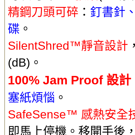
精鋼刀頭可碎
：
釘書針
碟
。
SilentShred™靜音設計
(dB)。
100% Jam Proof 設計
塞紙煩惱
。
SafeSense™ 感熱安全
即馬上停機。移開手後