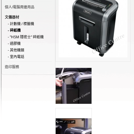
個人/電腦周邊用品
文儀器材
- 計數機 / 標籤機
- 碎紙機
- "HSM 隱密士" 碎紙機
- 過膠機
- 其他機類
- 室內電話
造印服務