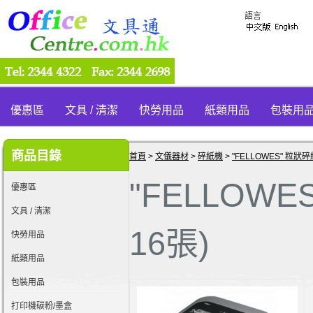
語言
優惠區
文具 / 清潔
快勞用品
紙類用品
包裝用
商品目錄
首頁
>
文儀器材
>
碎紙機
>
"FELLOWES" 粒狀碎
"FELLOWE
優惠區
文具 / 清潔
16張)
快勞用品
紙類用品
包裝用品
打印機碳粉/墨盒