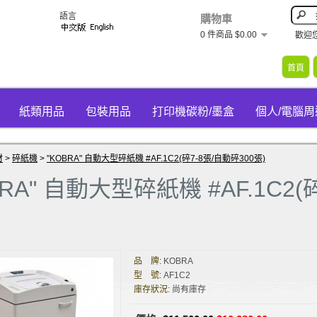
語言
購物車
0 件商品 $0.00
歡迎
首頁
紙類用品
包裝用品
打印機碳粉/墨盒
個人/電腦
材
>
碎紙機
>
"KOBRA" 自動大型碎紙機 #AF.1C2(碎7-8張/自動碎300張)
BRA" 自動大型碎紙機 #AF.1C2(
品 牌:
KOBRA
型 號:
AF1C2
庫存狀況:
尚有庫存