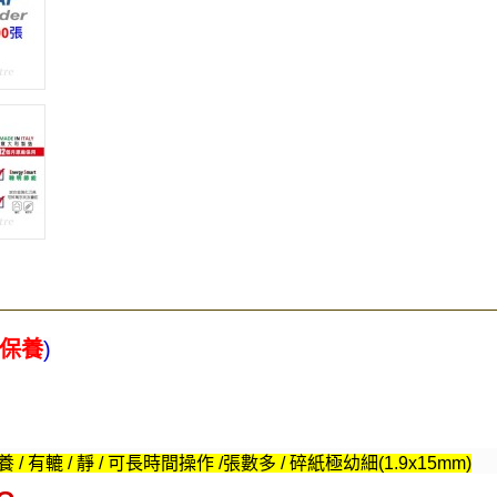
保養
)
/ 有轆 / 靜 / 可長時間操作 /張數多 /
碎紙極幼細(1.9x15mm)