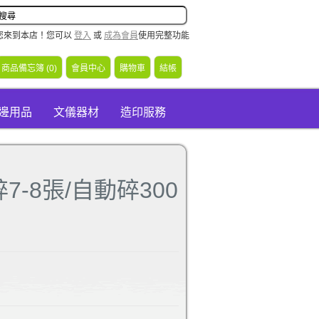
您來到本店！您可以
登入
或
成為會員
使用完整功能
商品備忘簿 (0)
會員中心
購物車
結帳
周邊用品
文儀器材
造印服務
碎7-8張/自動碎300