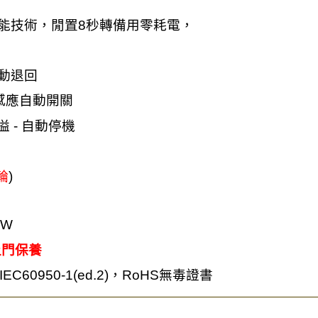
能技術，閒置
8
秒轉備用零
耗
電，
動退回
感應自動開關
溢
-
自動停機
輪
)
0W
上門保養
IEC60950-1(ed.2)
，
RoHS
無毒證書