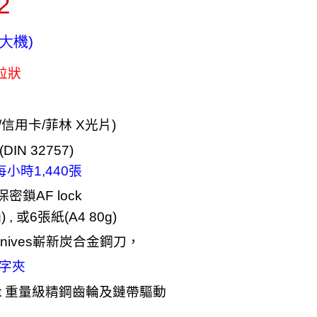
2
L大機)
粒狀
/
信用卡
/
菲林
X
光片
)
(DIN 32757)
每小時1,440張
保密鎖
AF lock
g)
,
或
6
張紙
(A4 80g)
knives
嶄新炭合金鋼刀，
字夾
t
重量級精鋼齒輪及鏈帶驅動