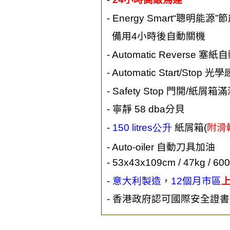
- Energy Smart“
聰明能源
”
節
備用
4
小時後自動關機
- Automatic Reverse
塞紙自
- Automatic Start/Stop
光學
- Safety Stop
門開
/
紙屑箱滿
-
寧靜
58 dba
分貝
-
150 litres
公升
紙屑箱
(
附滑
- Auto-oiler
自動刀具加油
- 53x43x109
cm /
47
kg /
60
-
意大利製造
，
12
個月市區
-
香港政府認可國際安全證書