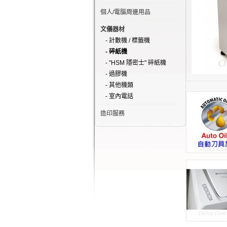
個人/電腦周邊用品
文儀器材
- 計數機 / 標籤機
- 碎紙機
- "HSM 隱密士" 碎紙機
- 過膠機
- 其他機類
- 室內電話
造印服務