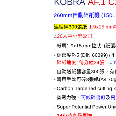
KOBRA
AF.1 C
26
0mm
自動碎紙機
(150
連續碎
300
張紙
1.9x15
mm
20
人中小型公司
合
-
紙屑
1
.9x15
mm
粒狀
(
紙張
-
保密度
P-5
(DIN 66399) /
4
-
碎紙速度
:
每分鐘
24
張
=
-
自動送紙器容量
30
0
張，有
轉用手動
-
可碎
8
張紙
(A4 70
- Carbon hardened cutting 
省電力強，
可絞碎書釘
及
萬
- Super Potential Power Uni
-
24
小時高級馬達