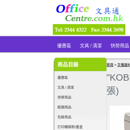
優惠區
文具 / 清潔
快勞用品
商品目錄
首頁
>
文儀器
"KO
優惠區
文具 / 清潔
張)
快勞用品
紙類用品
包裝用品
打印機碳粉/墨盒