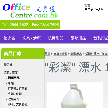
語言
優惠區
文具 / 清潔
快勞用品
紙類用品
包裝用
商品目錄
首頁
>
文具 / 清潔
>
清潔用品
>
"彩潔" 漂水 1加侖(
"彩潔" 漂水 1
優惠區
文具 / 清潔
- 清潔用品
- 筆類
- 釘書機 / 釘書針
- 夾類 / 尺類
- 改錯用品
- 膠水 / 文具膠紙