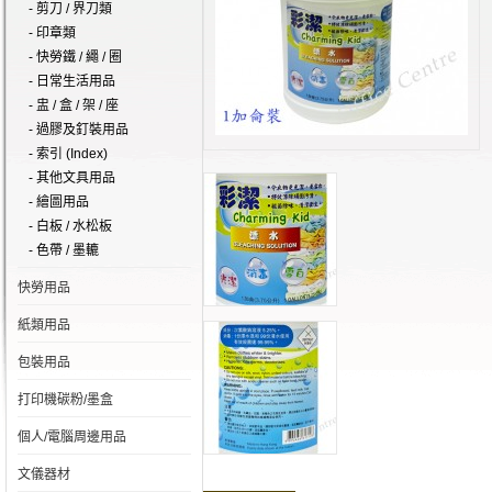
- 剪刀 / 界刀類
- 印章類
- 快勞鐵 / 繩 / 圈
- 日常生活用品
- 盅 / 盒 / 架 / 座
- 過膠及釘裝用品
- 索引 (Index)
- 其他文具用品
- 繪圖用品
- 白板 / 水松板
- 色帶 / 墨轆
快勞用品
紙類用品
包裝用品
打印機碳粉/墨盒
個人/電腦周邊用品
文儀器材