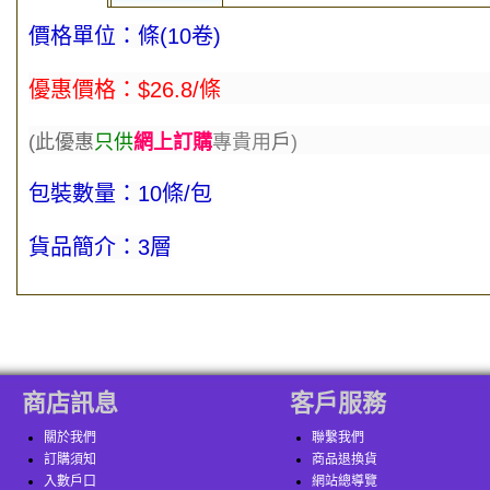
價格單位：條(10卷)
優惠價格：
$26.8/條
(此優
惠
只供
網上訂購
專貴用
戶
)
包裝數量：10條/包
貨品簡介：3層
商店訊息
客戶服務
關於我們
聯繫我們
訂購須知
商品退換貨
入數戶口
網站總導覽