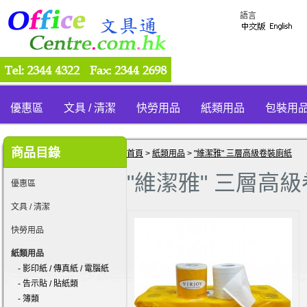
語言
優惠區
文具 / 清潔
快勞用品
紙類用品
包裝用
商品目錄
首頁
>
紙類用品
>
"維潔雅" 三層高級卷裝廁紙
"維潔雅" 三層高
優惠區
文具 / 清潔
快勞用品
紙類用品
- 影印紙 / 傳真紙 / 電腦紙
- 告示貼 / 貼紙類
- 簿類