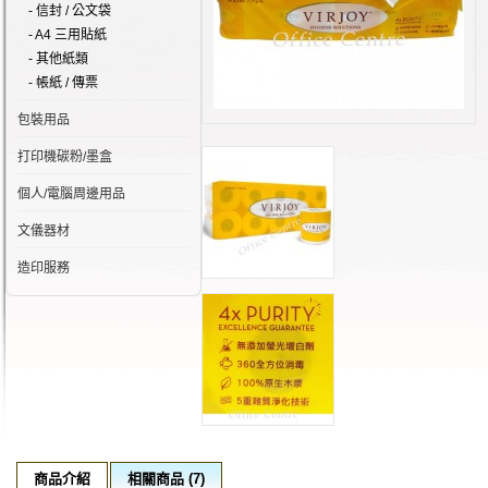
- 信封 / 公文袋
- A4 三用貼紙
- 其他紙類
- 帳紙 / 傳票
包裝用品
打印機碳粉/墨盒
個人/電腦周邊用品
文儀器材
造印服務
商品介紹
相關商品 (7)