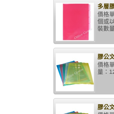
多層膠
價格單
個或以
裝數量：
膠公文
價格單
量：12
膠公文