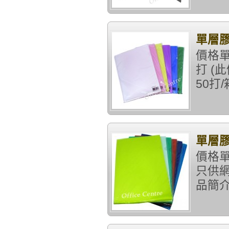
單層膠
價格單
打 (
50打/
單層膠
價格單
只供網
品簡介