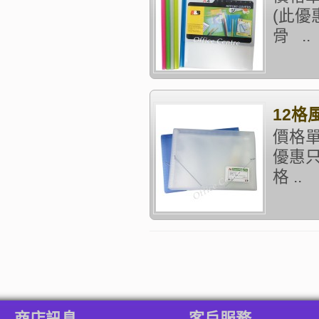
(此優
骨 ..
12格
價格單
優惠只
格 ..
商店訊息
客戶服務