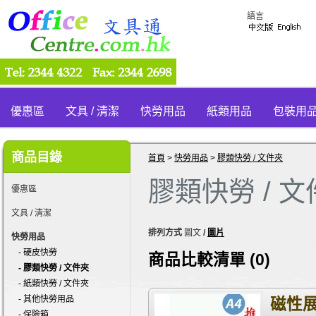
語言
優惠區
文具 / 清潔
快勞用品
紙類用品
包裝用
商品目錄
首頁
>
快勞用品
>
膠類快勞 / 文件夾
膠類快勞 / 
優惠區
文具 / 清潔
排列方式
圖文
/
圖片
快勞用品
- 硬皮快勞
商品比較清單 (0)
- 膠類快勞 / 文件夾
- 紙類快勞 / 文件夾
- 其他快勞用品
磁性展
- 保險箱