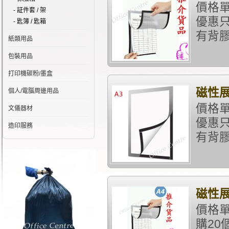
價格單
- 証件套 / 架
優惠只
- 匙簿 / 匙箱
有背膠 
紙類用品
包裝用品
打印機碳粉/墨盒
磁性展
個人/電腦周邊用品
價格單
文儀器材
優惠只
造印服務
有背膠 
磁性展
價格單
購20