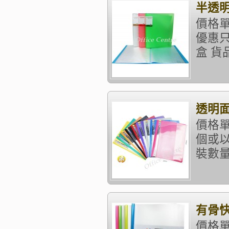
半透明
價格單
優惠只
盒 貨品
透明面
價格單
個或以
裝數量：
有骨快
價格單