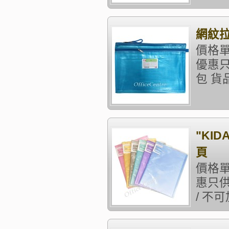
網紋拉
價格單
優惠只
包 貨品
"KID
頁
價格單
惠只供
/ 不可