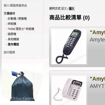
個人/電腦周邊用品
排列方式
圖文
/
圖片
文儀器材
商品比較清單 (0)
- 計數機 / 標籤機
- 碎紙機
- "HSM 隱密士" 碎紙機
"Amy
- 過膠機
Amyt
- 其他機類
- 室內電話
造印服務
"Amy
AMYT