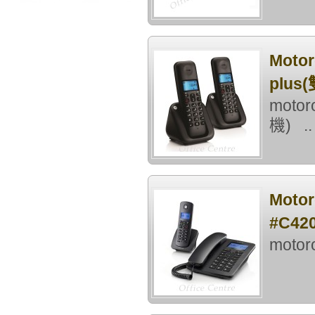
Moto
plus
moto
機) ..
Mot
#C42
moto