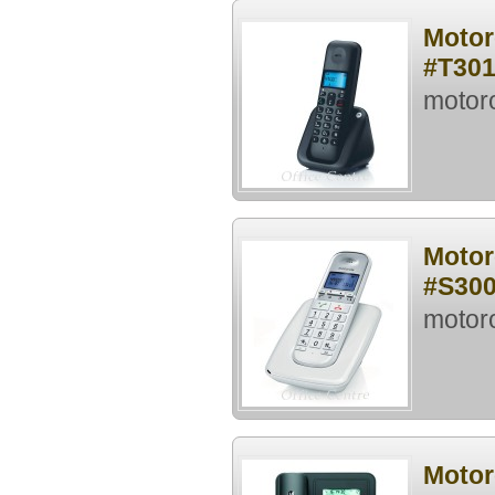
Mot
#T30
moto
Mot
#S30
moto
Moto