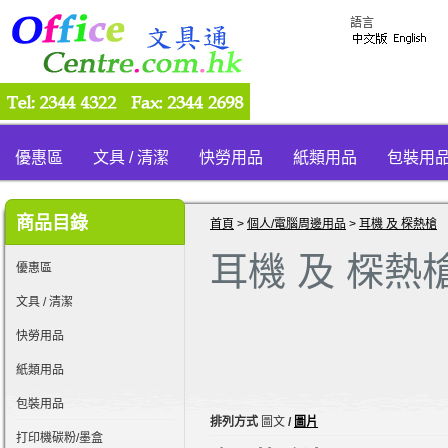
語言
優惠區
文具 / 清潔
快勞用品
紙類用品
包裝用
商品目錄
首頁
>
個人/電腦周邊用品
>
耳機 及 棎熱槍
耳機 及 棎熱
優惠區
文具 / 清潔
快勞用品
紙類用品
包裝用品
排列方式
圖文
/
圖片
打印機碳粉/墨盒