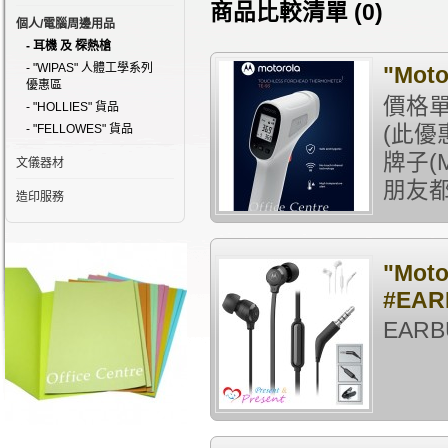
商品比較清單 (0)
個人/電腦周邊用品
- 耳機 及 棎熱槍
- "WIPAS" 人體工學系列
"Mot
優惠區
價格單
- "HOLLIES" 貨品
- "FELLOWES" 貨品
(此優
牌子(
文儀器材
朋友都
造印服務
"Mot
#EAR
EARB