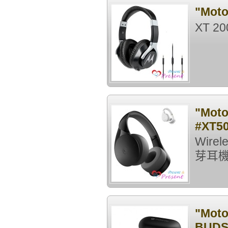
"Mot
XT 2
"Mo
#XT5
Wire
芽耳機
"Mot
BUDS