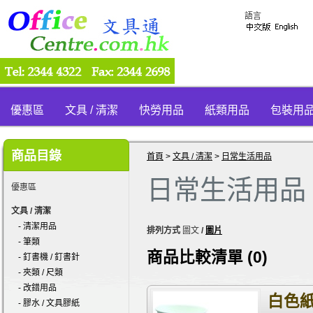
語言
優惠區
文具 / 清潔
快勞用品
紙類用品
包裝用
商品目錄
首頁
>
文具 / 清潔
>
日常生活用品
日常生活用品
優惠區
文具 / 清潔
- 清潔用品
排列方式
圖文
/
圖片
- 筆類
商品比較清單 (0)
- 釘書機 / 釘書針
- 夾類 / 尺類
- 改錯用品
白色紙
- 膠水 / 文具膠紙