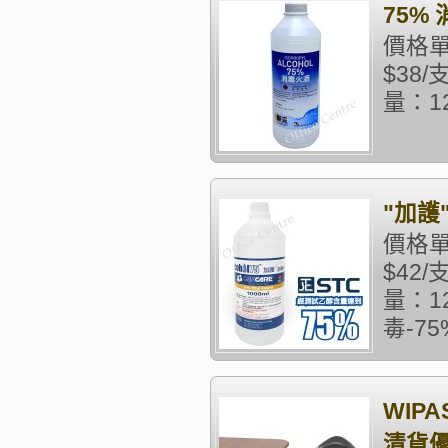
75% 
價格單
$38
量：1
"加護"
價格單
$42
量：1
毒-75%
WIP
清貨