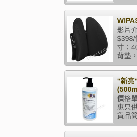
WIP
影片介
$39
寸：40
背墊，
"新亮
(500m
價格單
惠只供
貨品簡