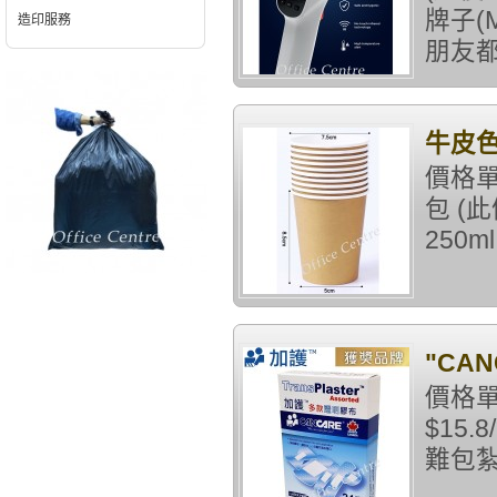
牌子(
造印服務
朋友都
牛皮色
價格單
包 (
250ml
"CA
價格單
$15
難包