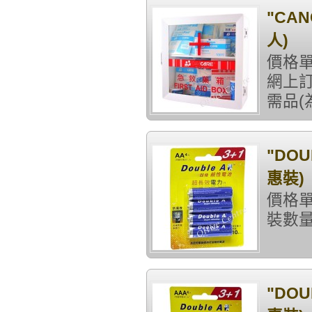
"CA
人)
價格單
網上訂
需品(
"DOU
惠裝)
價格單
裝數量
"DOU