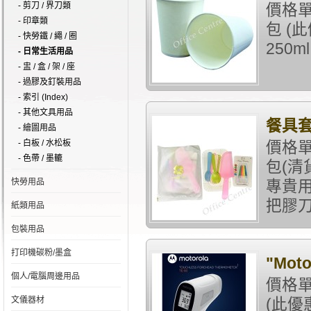
- 剪刀 / 界刀類
價格單
- 印章類
包 (
- 快勞鐵 / 繩 / 圈
250ml
- 日常生活用品
- 盅 / 盒 / 架 / 座
- 過膠及釘裝用品
- 索引 (Index)
- 其他文具用品
餐具套
- 繪圖用品
- 白板 / 水松板
價格單
- 色帶 / 墨轆
包(清
快勞用品
專貴用
把膠刀+
紙類用品
包裝用品
打印機碳粉/墨盒
"Mot
個人/電腦周邊用品
價格單
文儀器材
(此優