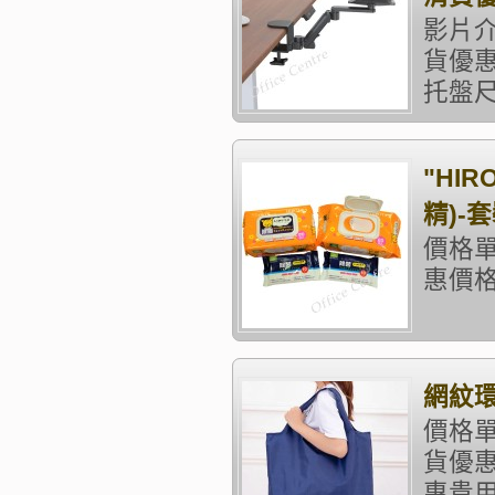
影片介
貨優惠
托盤尺寸
"HI
精)-
價格單位
惠價格
網紋環
價格單
貨優
專貴用戶