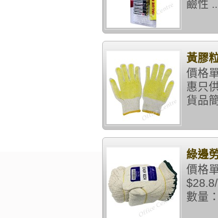
鹼性 ..
黃膠
價格單
惠只供
貨品簡
綠邊勞
價格單
$28
數量：包