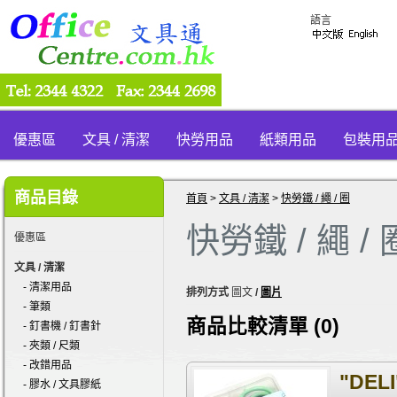
語言
優惠區
文具 / 清潔
快勞用品
紙類用品
包裝用
商品目錄
首頁
>
文具 / 清潔
>
快勞鐵 / 繩 / 圈
快勞鐵 / 繩 / 
優惠區
文具 / 清潔
- 清潔用品
排列方式
圖文
/
圖片
- 筆類
商品比較清單 (0)
- 釘書機 / 釘書針
- 夾類 / 尺類
- 改錯用品
"DEL
- 膠水 / 文具膠紙