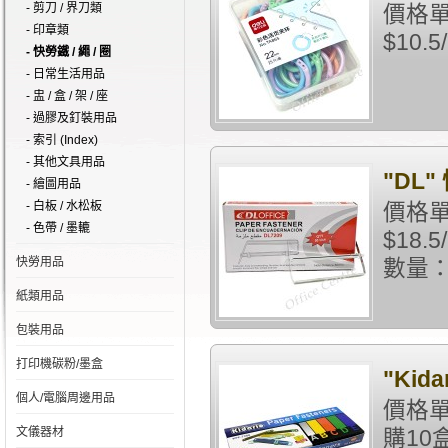
- 剪刀 / 界刀類
價格單
- 印章類
$10
- 快勞鐵 / 繩 / 圈
- 日常生活用品
- 盅 / 盒 / 架 / 座
- 過膠及釘裝用品
- 索引 (Index)
- 其他文具用品
"DL"
- 繪圖用品
- 白板 / 水松板
價格單
- 色帶 / 墨轆
$18
快勞用品
數量：
紙類用品
包裝用品
打印機碳粉/墨盒
"Kid
個人/電腦周邊用品
價格單
文儀器材
購10