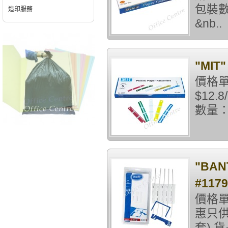
包裝數
造印服務
&nb..
"MI
價格單
$12
數量：
"BA
#117
價格單
惠只供
套) 