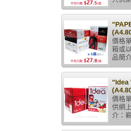
"PAP
(A4.8
價格單
箱或以
品簡介： 
"Ide
(A4.8
價格單
供網
介：嶄新