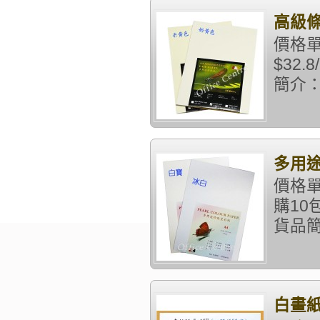
高級條紋
價格單
$32
簡介：
多用途
價格單
購10
貨品簡介
白畫紙 