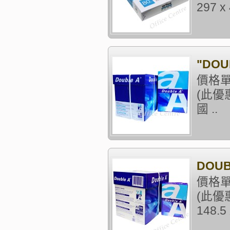
297 x
"DOU
價格單
(此
國 ..
DOUB
價格單
(此優
148.