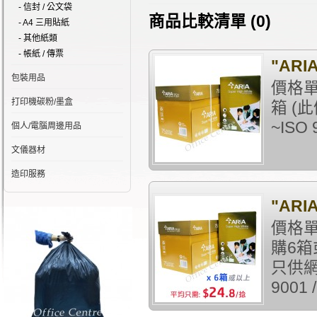
- 信封 / 公文袋
商品比較清單 (0)
- A4 三用貼紙
- 其他紙類
- 帳紙 / 傳票
"ARI
包裝用品
價格單
打印機碳粉/墨盒
箱 (
~ISO 9
個人/電腦周邊用品
文儀器材
造印服務
"ARI
價格單
購6箱
只供網
9001 /