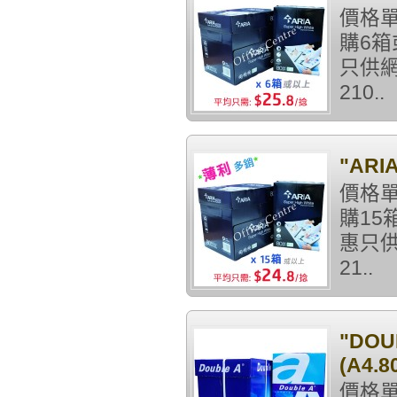
價格單
購6箱
只供網
210..
"ARI
價格單
購15
惠只供
21..
"DO
(A4.8
價格單