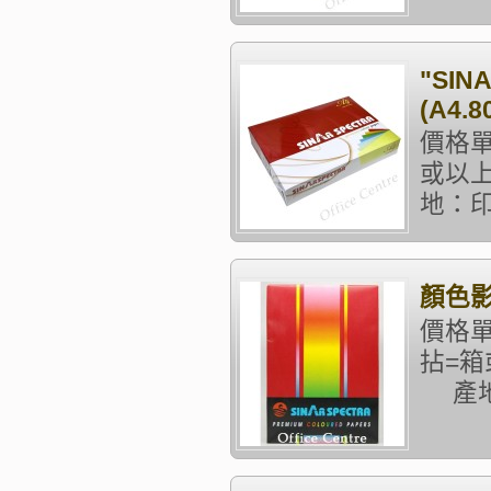
"SIN
(A4.8
價格單
或以上
地：印尼
顏色影印
價格單
拈=箱
產地：