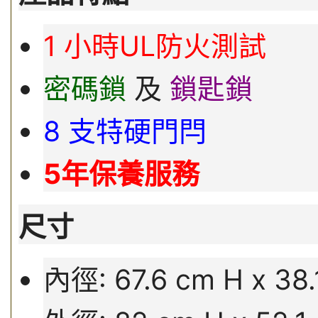
1 小時UL防火測試
密碼鎖
及
鎖匙鎖
8 支特硬門閂
5年保養服務
尺寸
內徑: 67.6 cm H x 38.