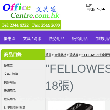
語言
優惠區
文具 / 清潔
快勞用品
紙類用品
包裝用
商品目錄
首頁
>
文儀器材
>
碎紙機
>
"FELLOWES" 粒狀碎
"FELLOWE
優惠區
文具 / 清潔
18張)
快勞用品
紙類用品
包裝用品
打印機碳粉/墨盒