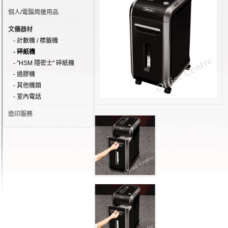
個人/電腦周邊用品
文儀器材
- 計數機 / 標籤機
- 碎紙機
- "HSM 隱密士" 碎紙機
- 過膠機
- 其他機類
- 室內電話
造印服務