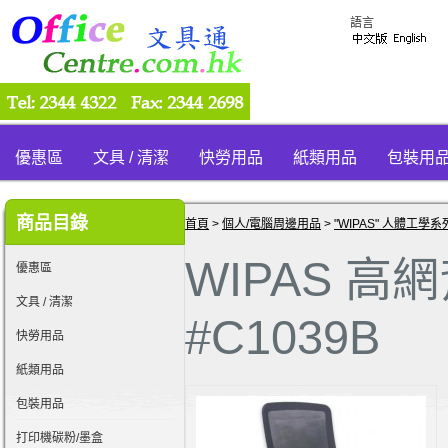
語言
優惠區
文具 / 清潔
快勞用品
紙類用品
包裝用
商品目錄
首頁
>
個人/電腦周邊用品
>
"WIPAS" 人體工學
WIPAS 
優惠區
文具 / 清潔
#C1039B
快勞用品
紙類用品
包裝用品
打印機碳粉/墨盒